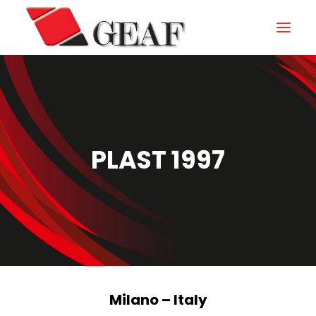
HOME
AZIENDA
KNOW-HOW
PLAST 1997
I NOSTRI SETTORI
CONTATTI
NEWS ED EVENTI
DOWNLOAD
Milano – Italy