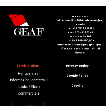
FRANÇAIS
G.E.A.F. S.P.A.
Via Roma 26, 43030 Calestano (PR)
- Italia
Tel: +39 0525 528122
P.IVA 00349270348
REA di PR-114507
C.S. i.v. 1.500.000,00 €
amministrazione@pec.geafspa.it
DEUTSCH
© G.E.A.F. S.P.A. - Tutti i diritti
riservati
Servizio clienti
Privacy policy
Per qualsiasi
Cookie Policy
informazioni contatta il
Credits
nostro Ufficio
Commerciale