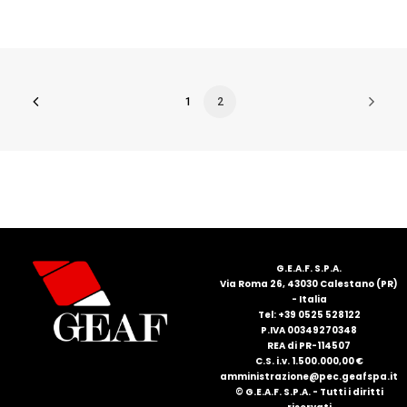
1
2
G.E.A.F. S.P.A.
Via Roma 26, 43030 Calestano (PR)
- Italia
Tel: +39 0525 528122
P.IVA 00349270348
REA di PR-114507
C.S. i.v. 1.500.000,00 €
amministrazione@pec.geafspa.it
© G.E.A.F. S.P.A. - Tutti i diritti