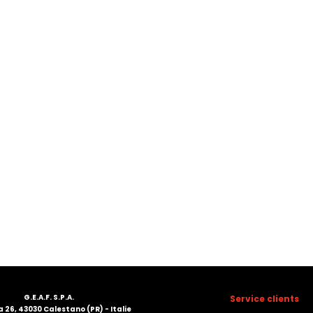
G.E.A.F. S.P.A.
Service clients
 26, 43030 Calestano (PR) - Italie