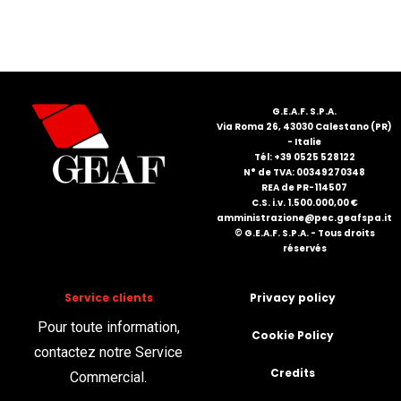
FRANÇAIS
G.E.A.F. S.P.A.
Via Roma 26, 43030 Calestano (PR)
- Italie
Tél: +39 0525 528122
N° de TVA: 00349270348
DEUTSCH
REA de PR-114507
C.S. i.v. 1.500.000,00 €
amministrazione@pec.geafspa.it
© G.E.A.F. S.P.A. - Tous droits
réservés
Service clients
Privacy policy
Pour toute information,
Cookie Policy
contactez notre Service
Credits
Commercial.