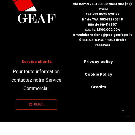
Via Roma 26, 43030 Calestano (PR)
FRANÇAIS
- Italie
Tél: +39 0525 528122
N° de TVA: 00349270348
REA de PR-114507
C.S. i.v. 1.500.000,00 €
amministrazione@pec.geafspa.it
© G.E.A.F. S.P.A. - Tous droits
réservés
DEUTSCH
Service clients
Privacy policy
Pour toute information,
Cookie Policy
contactez notre Service
Credits
Commercial.
EMAIL
Vos choix en matière de confidentialité