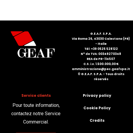
FRANÇAIS
G.E.A.F. S.P.A.
Via Roma 26, 43030 Calestano (PR)
- Italie
Tél: +39 0525 528122
N° de TVA: 00349270348
REA de PR-114507
DEUTSCH
C.S. i.v. 1.500.000,00 €
amministrazione@pec.geafspa.it
© G.E.A.F. S.P.A. - Tous droits
réservés
Service clients
Privacy policy
Pour toute information,
Cookie Policy
contactez notre Service
Credits
Commercial.