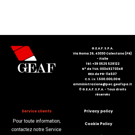
FRANÇAIS
G.E.A.F. S.P.A.
Via Roma 26, 43030 Calestano (PR)
- Italie
DEUTSCH
Tél: +39 0525 528122
N° de TVA: 00349270348
REA de PR-114507
C.S. i.v. 1.500.000,00 €
amministrazione@pec.geafspa.it
© G.E.A.F. S.P.A. - Tous droits
réservés
Service clients
Privacy policy
Pour toute information,
Cookie Policy
contactez notre Service