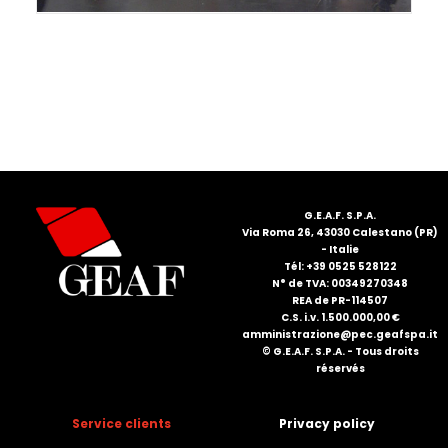
FRANÇAIS
DEUTSCH
G.E.A.F. S.P.A.
Via Roma 26, 43030 Calestano (PR)
- Italie
Tél: +39 0525 528122
N° de TVA: 00349270348
REA de PR-114507
C.S. i.v. 1.500.000,00 €
amministrazione@pec.geafspa.it
© G.E.A.F. S.P.A. - Tous droits
réservés
Service clients
Privacy policy