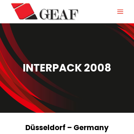
HOME
ENTERPRISE
KNOW-HOW
INTERPACK 2008
NOS SECTEURS
CONTACTEZ
NEWS ET ÉVÉNEMENTS
DOWNLOAD
Düsseldorf – Germany