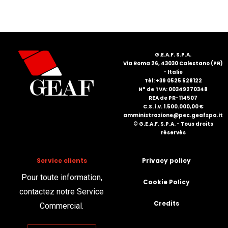
FRANÇAIS
G.E.A.F. S.P.A.
Via Roma 26, 43030 Calestano (PR)
- Italie
Tél: +39 0525 528122
N° de TVA: 00349270348
REA de PR-114507
DEUTSCH
C.S. i.v. 1.500.000,00 €
amministrazione@pec.geafspa.it
© G.E.A.F. S.P.A. - Tous droits
réservés
Service clients
Privacy policy
Pour toute information,
Cookie Policy
contactez notre Service
Credits
Commercial.