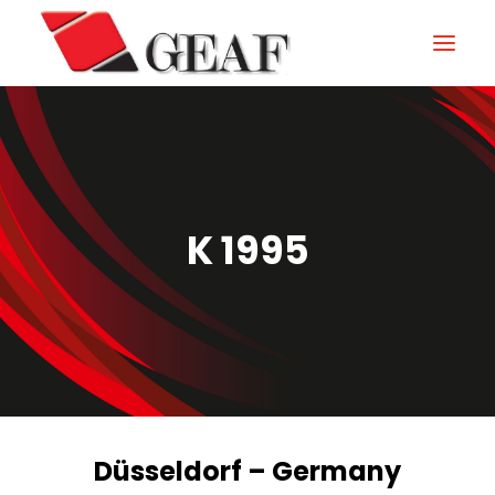
HOME
ENTERPRISE
KNOW-HOW
K 1995
NOS SECTEURS
CONTACTEZ
NEWS ET ÉVÉNEMENTS
DOWNLOAD
Düsseldorf – Germany