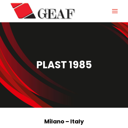
HOME
ENTERPRISE
KNOW-HOW
PLAST 1985
NOS SECTEURS
CONTACTEZ
NEWS ET ÉVÉNEMENTS
DOWNLOAD
Milano – Italy