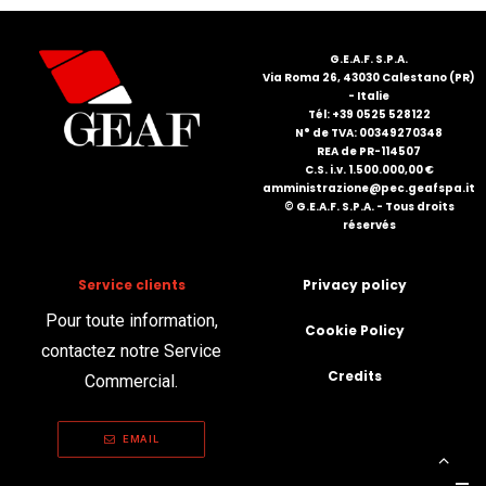
FRANÇAIS
G.E.A.F. S.P.A.
Via Roma 26, 43030 Calestano (PR)
- Italie
Tél: +39 0525 528122
N° de TVA: 00349270348
REA de PR-114507
C.S. i.v. 1.500.000,00 €
amministrazione@pec.geafspa.it
© G.E.A.F. S.P.A. - Tous droits
DEUTSCH
réservés
Service clients
Privacy policy
Pour toute information,
Cookie Policy
contactez notre Service
Credits
Commercial.
EMAIL