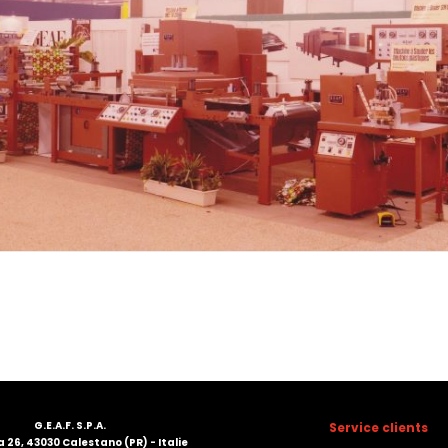
G.E.A.F. S.P.A.
Service clients
 26, 43030 Calestano (PR) - Italie