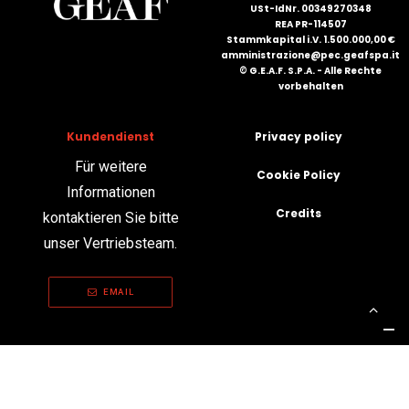
USt-IdNr. 00349270348
REA PR-114507
Stammkapital i.V. 1.500.000,00 €
amministrazione@pec.geafspa.it
© G.E.A.F. S.P.A. - Alle Rechte
vorbehalten
Kundendienst
Privacy policy
Für weitere
Cookie Policy
Informationen
Credits
kontaktieren Sie bitte
unser Vertriebsteam.
EMAIL
Ihre Datenschutzeinstellungen
Hinweis bei Erhebung