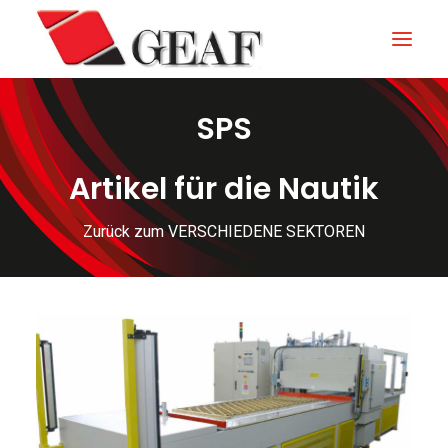
SPS
GEAF
UNTERNEHMEN
Artikel für die Nautik
KNOW-HOW
Zurück zum VERSCHIEDENE SEKTOREN
UNSERE SEKTOREN
KONTAKTIEREN
NEUIGKEITEN UND VERANSTALTUNGEN
DOWNLOAD
ITALIANO