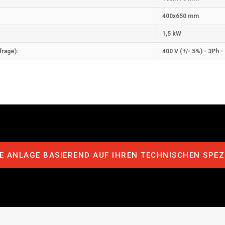
400x650 mm
1,5 kW
rage):
400 V (+/- 5%) - 3Ph -
IE ANLAGE BASIEREND AUF IHREN TECHNISCHEN SPEZ