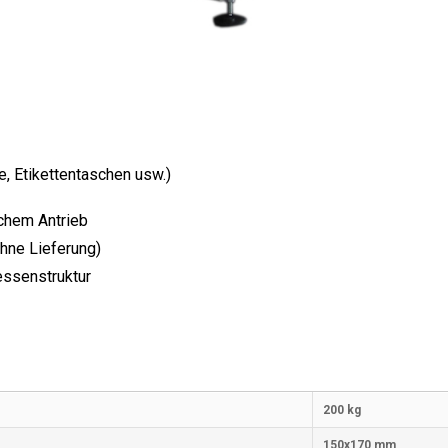
e, Etikettentaschen usw.)
chem Antrieb
ohne Lieferung)
essenstruktur
200 kg
150x170 mm