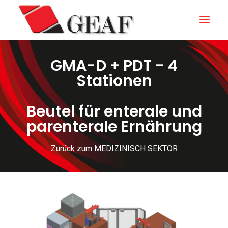
GMA-D + PDT - 4
GEAF
Stationen
UNTERNEHMEN
Beutel für enterale und
KNOW-HOW
parenterale Ernährung
UNSERE SEKTOREN
KONTAKTIEREN
Zurück zum MEDIZINISCH SEKTOR
NEUIGKEITEN UND VERANSTALTUNGEN
DOWNLOAD