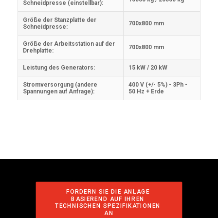
Schneidpresse (einstellbar):
Größe der Stanzplatte der
700x800 mm
Schneidpresse:
Größe der Arbeitsstation auf der
700x800 mm
Drehplatte:
Leistung des Generators:
15 kW / 20 kW
Stromversorgung (andere
400 V (+/- 5%) - 3Ph -
Spannungen auf Anfrage):
50 Hz + Erde
FORDERN SIE DIE ANLAGE 
BASIEREND AUF IHREN 
TECHNISCHEN SPEZIFIKATIONEN 
AN