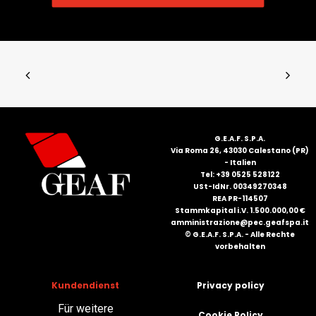
G.E.A.F. S.P.A.
Via Roma 26, 43030 Calestano (PR)
- Italien
Tel: +39 0525 528122
USt-IdNr. 00349270348
REA PR-114507
Stammkapital i.V. 1.500.000,00 €
amministrazione@pec.geafspa.it
© G.E.A.F. S.P.A. - Alle Rechte
vorbehalten
Kundendienst
Privacy policy
Für weitere
Cookie Policy