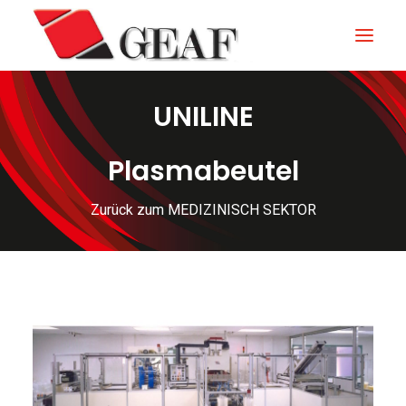
UNILINE
GEAF
UNTERNEHMEN
Plasmabeutel
KNOW-HOW
Zurück zum MEDIZINISCH SEKTOR
UNSERE SEKTOREN
KONTAKTIEREN
NEUIGKEITEN UND VERANSTALTUNGEN
DOWNLOAD