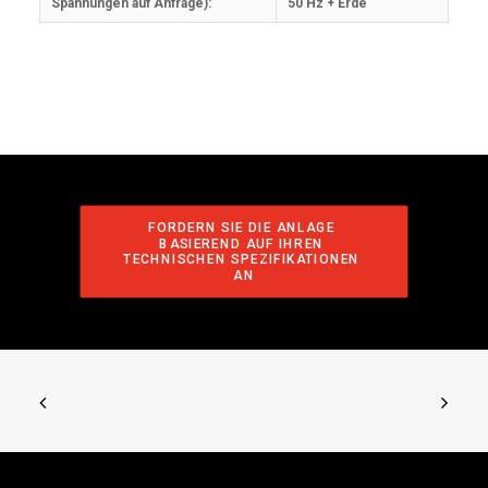
Spannungen auf Anfrage):
50 Hz + Erde
FORDERN SIE DIE ANLAGE 
BASIEREND AUF IHREN 
TECHNISCHEN SPEZIFIKATIONEN 
AN