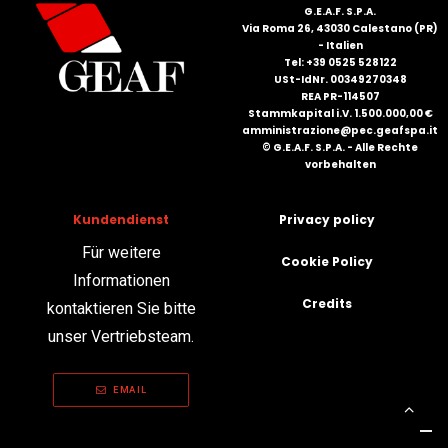
G.E.A.F. S.P.A.
Via Roma 26, 43030 Calestano (PR)
- Italien
Tel: +39 0525 528122
USt-IdNr. 00349270348
REA PR-114507
Stammkapital i.V. 1.500.000,00 €
amministrazione@pec.geafspa.it
© G.E.A.F. S.P.A. - Alle Rechte
vorbehalten
Kundendienst
Privacy policy
Für weitere
Cookie Policy
Informationen
Credits
kontaktieren Sie bitte
unser Vertriebsteam.
EMAIL