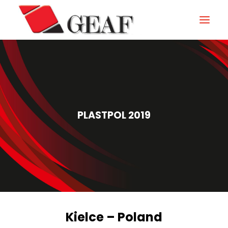
GEAF
UNTERNEHMEN
KNOW-HOW
PLASTPOL 2019
UNSERE SEKTOREN
KONTAKTIEREN
NEUIGKEITEN UND VERANSTALTUNGEN
DOWNLOAD
Kielce – Poland