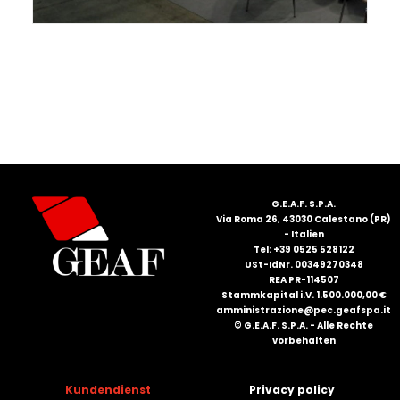
FRANÇAIS
DEUTSCH
G.E.A.F. S.P.A.
Via Roma 26, 43030 Calestano (PR)
- Italien
Tel: +39 0525 528122
USt-IdNr. 00349270348
REA PR-114507
Stammkapital i.V. 1.500.000,00 €
amministrazione@pec.geafspa.it
© G.E.A.F. S.P.A. - Alle Rechte
vorbehalten
Kundendienst
Privacy policy