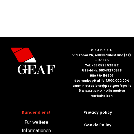
FRANÇAIS
G.E.A.F. S.P.A.
Via Roma 26, 43030 Calestano (PR)
DEUTSCH
- Italien
Tel: +39 0525 528122
USt-IdNr. 00349270348
REA PR-114507
Stammkapital i.V. 1.500.000,00 €
amministrazione@pec.geafspa.it
© G.E.A.F. S.P.A. - Alle Rechte
vorbehalten
Kundendienst
Privacy policy
Für weitere
Cookie Policy
Informationen