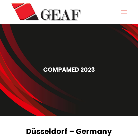
GEAF
UNTERNEHMEN
KNOW-HOW
COMPAMED 2023
UNSERE SEKTOREN
KONTAKTIEREN
NEUIGKEITEN UND VERANSTALTUNGEN
DOWNLOAD
Düsseldorf – Germany