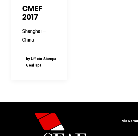
CMEF
2017
Shanghai –
China
by Ufficio Stampa
Geaf spa
Via Roma 