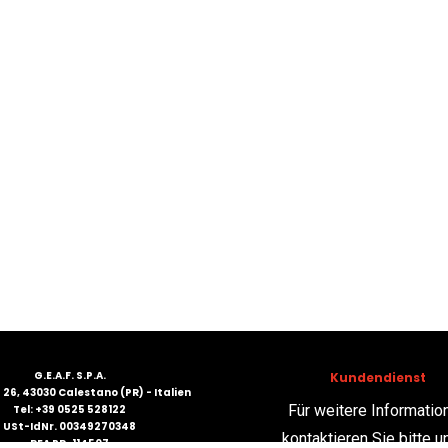
G.E.A.F. S.P.A.
Kundendienst
26, 43030 Calestano (PR) - Italien
Für weitere Informatio
Tel: +39 0525 528122
USt-IdNr. 00349270348
kontaktieren Sie bitte u
REA PR-114507