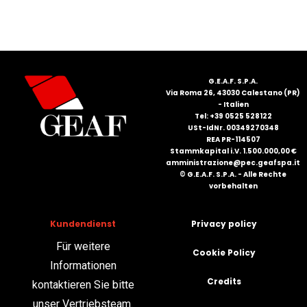
G.E.A.F. S.P.A.
Via Roma 26, 43030 Calestano (PR)
- Italien
Tel: +39 0525 528122
USt-IdNr. 00349270348
REA PR-114507
Stammkapital i.V. 1.500.000,00 €
amministrazione@pec.geafspa.it
© G.E.A.F. S.P.A. - Alle Rechte
vorbehalten
Kundendienst
Privacy policy
Für weitere
Cookie Policy
Informationen
Credits
kontaktieren Sie bitte
unser Vertriebsteam.