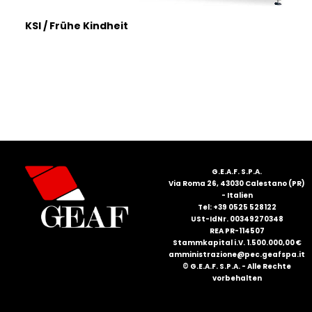
KSI / Frühe Kindheit
G.E.A.F. S.P.A.
Via Roma 26, 43030 Calestano (PR)
- Italien
Tel: +39 0525 528122
USt-IdNr. 00349270348
REA PR-114507
Stammkapital i.V. 1.500.000,00 €
amministrazione@pec.geafspa.it
© G.E.A.F. S.P.A. - Alle Rechte
vorbehalten