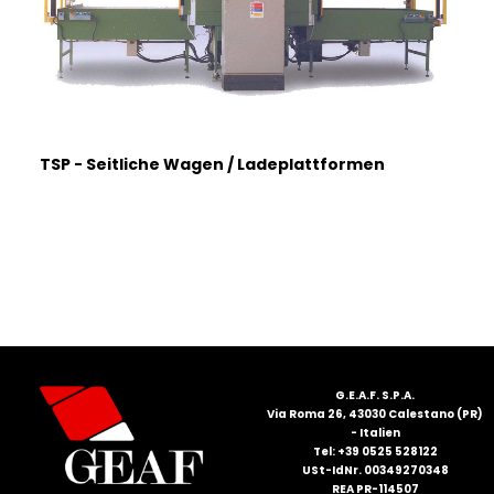
FRANÇAIS
TSP - Seitliche Wagen / Ladeplattformen
DEUTSCH
G.E.A.F. S.P.A.
Via Roma 26, 43030 Calestano (PR)
- Italien
Tel: +39 0525 528122
USt-IdNr. 00349270348
REA PR-114507