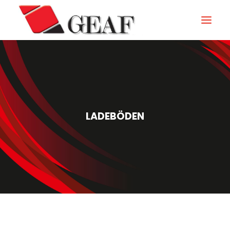
GEAF
UNTERNEHMEN
KNOW-HOW
LADEBÖDEN
UNSERE SEKTOREN
KONTAKTIEREN
NEUIGKEITEN UND VERANSTALTUNGEN
DOWNLOAD