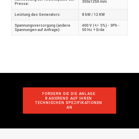
350x1250 mm
Presse:
Leistung des Generators:
8 kW / 12 KW
Spannungsversorgung (andere
400 V (+/- 5%) - 3Ph -
Spannungen auf Anfrage):
50 Hz + Erde
FORDERN SIE DIE ANLAGE 
BASIEREND AUF IHREN 
TECHNISCHEN SPEZIFIKATIONEN 
AN