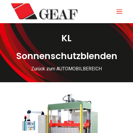
KL
GEAF
UNTERNEHMEN
Sonnenschutzblenden
KNOW-HOW
Zurück zum AUTOMOBILBEREICH
UNSERE SEKTOREN
KONTAKTIEREN
NEUIGKEITEN UND VERANSTALTUNGEN
DOWNLOAD
ITALIANO