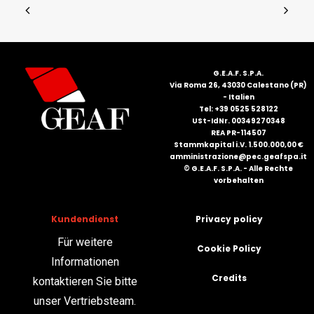
G.E.A.F. S.P.A.
Via Roma 26, 43030 Calestano (PR)
- Italien
Tel: +39 0525 528122
USt-IdNr. 00349270348
REA PR-114507
Stammkapital i.V. 1.500.000,00 €
amministrazione@pec.geafspa.it
© G.E.A.F. S.P.A. - Alle Rechte
vorbehalten
Kundendienst
Privacy policy
Für weitere
Cookie Policy
Informationen
Credits
kontaktieren Sie bitte
unser Vertriebsteam.