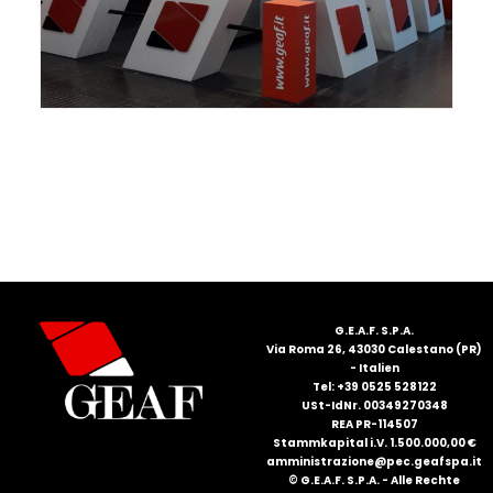
FRANÇAIS
DEUTSCH
G.E.A.F. S.P.A.
Via Roma 26, 43030 Calestano (PR)
- Italien
Tel: +39 0525 528122
USt-IdNr. 00349270348
REA PR-114507
Stammkapital i.V. 1.500.000,00 €
amministrazione@pec.geafspa.it
© G.E.A.F. S.P.A. - Alle Rechte