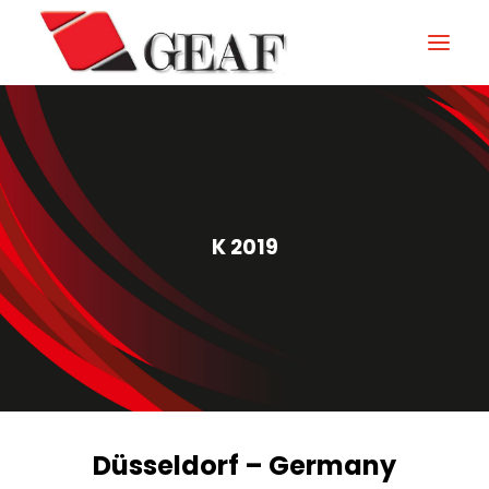
GEAF
UNTERNEHMEN
KNOW-HOW
K 2019
UNSERE SEKTOREN
KONTAKTIEREN
NEUIGKEITEN UND VERANSTALTUNGEN
DOWNLOAD
Düsseldorf – Germany