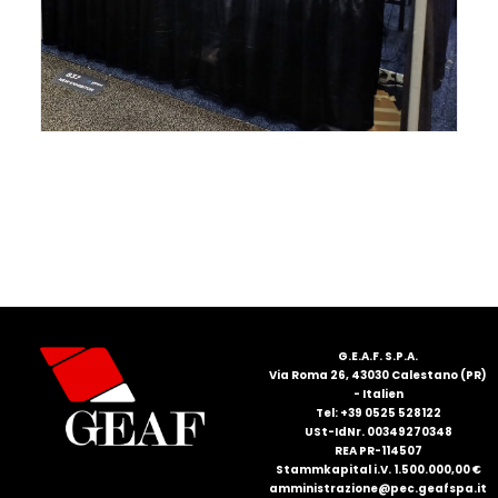
FRANÇAIS
DEUTSCH
G.E.A.F. S.P.A.
Via Roma 26, 43030 Calestano (PR)
- Italien
Tel: +39 0525 528122
USt-IdNr. 00349270348
REA PR-114507
Stammkapital i.V. 1.500.000,00 €
amministrazione@pec.geafspa.it