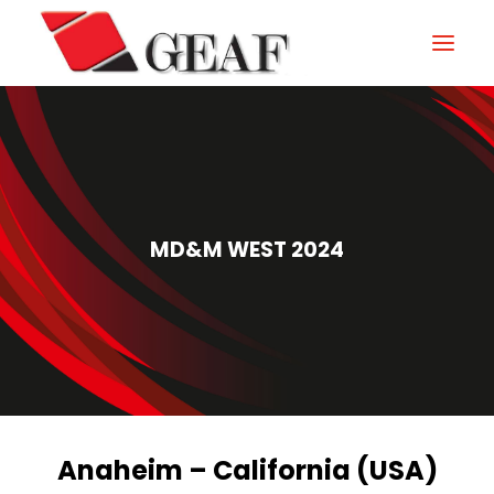
GEAF
UNTERNEHMEN
KNOW-HOW
MD&M WEST 2024
UNSERE SEKTOREN
KONTAKTIEREN
NEUIGKEITEN UND VERANSTALTUNGEN
DOWNLOAD
Anaheim – California (USA)