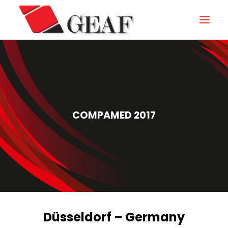
GEAF
UNTERNEHMEN
KNOW-HOW
COMPAMED 2017
UNSERE SEKTOREN
KONTAKTIEREN
NEUIGKEITEN UND VERANSTALTUNGEN
DOWNLOAD
Düsseldorf – Germany