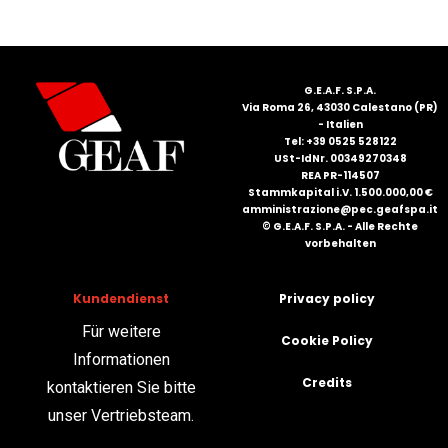
FRANÇAIS
G.E.A.F. S.P.A.
Via Roma 26, 43030 Calestano (PR)
- Italien
Tel: +39 0525 528122
USt-IdNr. 00349270348
REA PR-114507
Stammkapital i.V. 1.500.000,00 €
DEUTSCH
amministrazione@pec.geafspa.it
© G.E.A.F. S.P.A. - Alle Rechte
vorbehalten
Kundendienst
Privacy policy
Für weitere
Cookie Policy
Informationen
Credits
kontaktieren Sie bitte
unser Vertriebsteam.