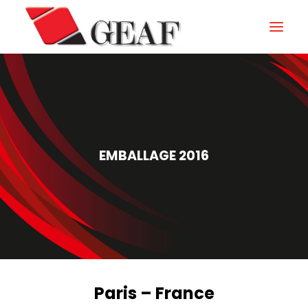
GEAF
UNTERNEHMEN
KNOW-HOW
EMBALLAGE 2016
UNSERE SEKTOREN
KONTAKTIEREN
NEUIGKEITEN UND VERANSTALTUNGEN
DOWNLOAD
Paris – France