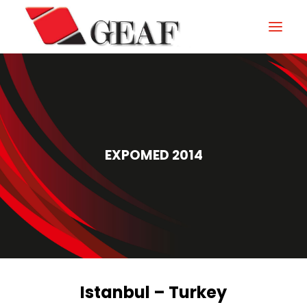
GEAF
UNTERNEHMEN
KNOW-HOW
EXPOMED 2014
UNSERE SEKTOREN
KONTAKTIEREN
NEUIGKEITEN UND VERANSTALTUNGEN
DOWNLOAD
Istanbul – Turkey