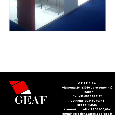
FRANÇAIS
DEUTSCH
G.E.A.F. S.P.A.
Via Roma 26, 43030 Calestano (PR)
- Italien
Tel: +39 0525 528122
USt-IdNr. 00349270348
REA PR-114507
Stammkapital i.V. 1.500.000,00 €
amministrazione@pec.geafspa.it