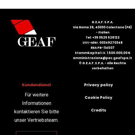
FRANÇAIS
G.E.A.F. S.P.A.
Via Roma 26, 43030 Calestano (PR)
- Italien
Tel: +39 0525 528122
USt-IdNr. 00349270348
REA PR-114507
Stammkapital i.V. 1.500.000,00 €
amministrazione@pec.geafspa.it
DEUTSCH
© G.E.A.F. S.P.A. - Alle Rechte
vorbehalten
Kundendienst
Privacy policy
Für weitere
Cookie Policy
Informationen
Credits
kontaktieren Sie bitte
unser Vertriebsteam.