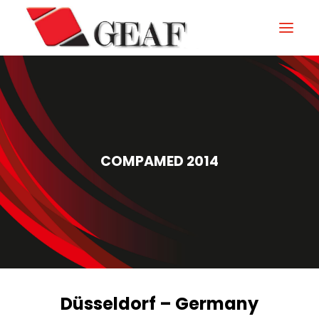
GEAF
UNTERNEHMEN
KNOW-HOW
COMPAMED 2014
UNSERE SEKTOREN
KONTAKTIEREN
NEUIGKEITEN UND VERANSTALTUNGEN
DOWNLOAD
Düsseldorf – Germany