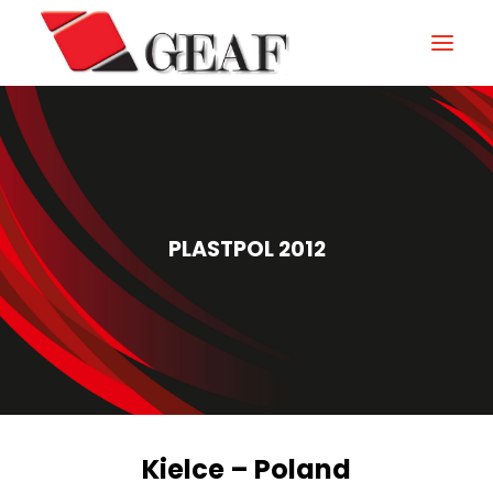
GEAF
UNTERNEHMEN
KNOW-HOW
PLASTPOL 2012
UNSERE SEKTOREN
KONTAKTIEREN
NEUIGKEITEN UND VERANSTALTUNGEN
DOWNLOAD
Kielce – Poland