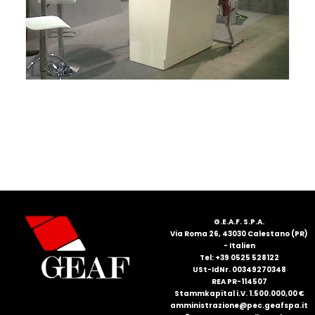
FRANÇAIS
DEUTSCH
G.E.A.F. S.P.A.
Via Roma 26, 43030 Calestano (PR)
- Italien
Tel: +39 0525 528122
USt-IdNr. 00349270348
REA PR-114507
Stammkapital i.V. 1.500.000,00 €
amministrazione@pec.geafspa.it