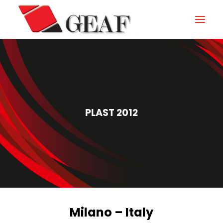
GEAF
UNTERNEHMEN
KNOW-HOW
PLAST 2012
UNSERE SEKTOREN
KONTAKTIEREN
NEUIGKEITEN UND VERANSTALTUNGEN
DOWNLOAD
Milano – Italy