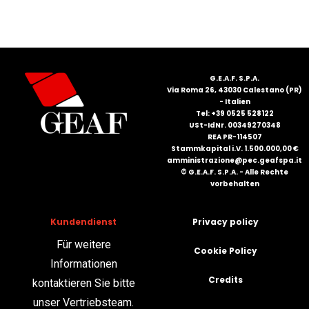
FRANÇAIS
G.E.A.F. S.P.A.
Via Roma 26, 43030 Calestano (PR)
- Italien
Tel: +39 0525 528122
USt-IdNr. 00349270348
REA PR-114507
DEUTSCH
Stammkapital i.V. 1.500.000,00 €
amministrazione@pec.geafspa.it
© G.E.A.F. S.P.A. - Alle Rechte
vorbehalten
Kundendienst
Privacy policy
Für weitere
Cookie Policy
Informationen
Credits
kontaktieren Sie bitte
unser Vertriebsteam.