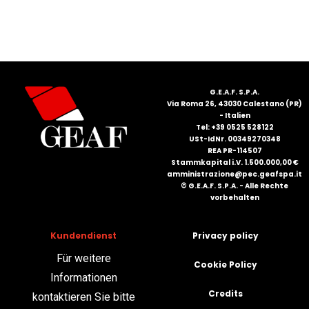
FRANÇAIS
G.E.A.F. S.P.A.
Via Roma 26, 43030 Calestano (PR)
- Italien
Tel: +39 0525 528122
DEUTSCH
USt-IdNr. 00349270348
REA PR-114507
Stammkapital i.V. 1.500.000,00 €
amministrazione@pec.geafspa.it
© G.E.A.F. S.P.A. - Alle Rechte
vorbehalten
Kundendienst
Privacy policy
Für weitere
Cookie Policy
Informationen
Credits
kontaktieren Sie bitte