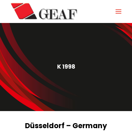
GEAF
UNTERNEHMEN
KNOW-HOW
K 1998
UNSERE SEKTOREN
KONTAKTIEREN
NEUIGKEITEN UND VERANSTALTUNGEN
DOWNLOAD
Düsseldorf – Germany