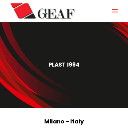
GEAF
UNTERNEHMEN
KNOW-HOW
PLAST 1994
UNSERE SEKTOREN
KONTAKTIEREN
NEUIGKEITEN UND VERANSTALTUNGEN
DOWNLOAD
Milano – Italy