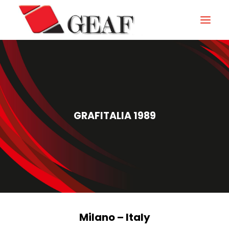
GEAF
UNTERNEHMEN
KNOW-HOW
GRAFITALIA 1989
UNSERE SEKTOREN
KONTAKTIEREN
NEUIGKEITEN UND VERANSTALTUNGEN
DOWNLOAD
Milano – Italy