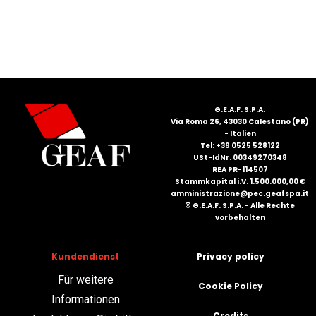
FRANÇAIS
G.E.A.F. S.P.A.
Via Roma 26, 43030 Calestano (PR)
- Italien
DEUTSCH
Tel: +39 0525 528122
USt-IdNr. 00349270348
REA PR-114507
Stammkapital i.V. 1.500.000,00 €
amministrazione@pec.geafspa.it
© G.E.A.F. S.P.A. - Alle Rechte
vorbehalten
Kundendienst
Privacy policy
Für weitere
Cookie Policy
Informationen
Credits