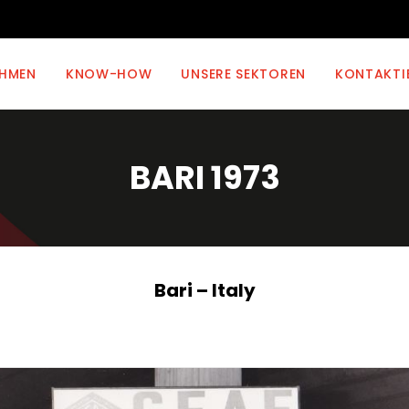
EHMEN
KNOW-HOW
UNSERE SEKTOREN
KONTAKTI
BARI 1973
Bari – Italy